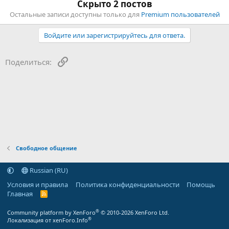
Скрыто 2 постов
Остальные записи доступны только для
Premium пользователей
Войдите или зарегистрируйтесь для ответа.
Ссылка
Поделиться:
Свободное общение
Russian (RU)
Условия и правила
Политика конфиденциальности
Помощь
Главная
R
S
S
®
Community platform by XenForo
© 2010-2026 XenForo Ltd.
®
Локализация от xenForo.Info