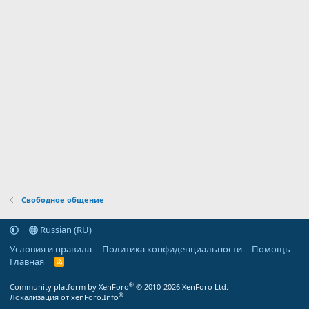
Свободное общение
Russian (RU)
Условия и правила
Политика конфиденциальности
Помощь
Главная
R
S
S
®
Community platform by XenForo
© 2010-2026 XenForo Ltd.
®
Локализация от xenForo.Info