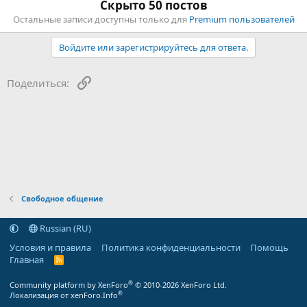
Скрыто 50 постов
Остальные записи доступны только для
Premium пользователей
Войдите или зарегистрируйтесь для ответа.
Ссылка
Поделиться:
Свободное общение
Russian (RU)
Условия и правила
Политика конфиденциальности
Помощь
Главная
R
S
S
®
Community platform by XenForo
© 2010-2026 XenForo Ltd.
®
Локализация от xenForo.Info