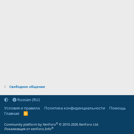
Свободное общение
Russian (RU)
Условия и правила
Политика конфиденциальности
Помощь
Главная
R
S
S
®
Community platform by XenForo
© 2010-2026 XenForo Ltd.
®
Локализация от xenForo.Info