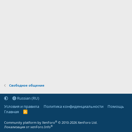
Свободное общение
Russian (RU)
Условия и правила
Политика конфиденциальности
Помощь
Главная
R
S
S
®
Community platform by XenForo
© 2010-2026 XenForo Ltd.
®
Локализация от xenForo.Info