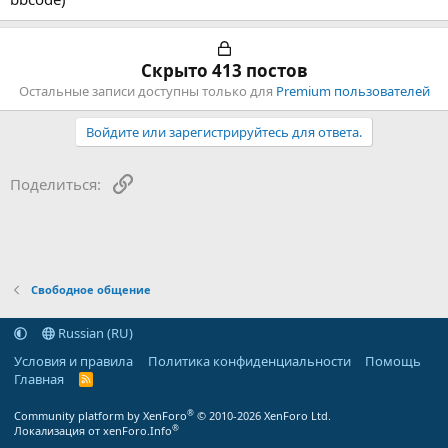
Скрыто 413 постов
Остальные записи доступны только для
Premium пользователей
Войдите или зарегистрируйтесь для ответа.
Ссылка
Поделиться:
Свободное общение
Russian (RU)
Условия и правила
Политика конфиденциальности
Помощь
Главная
R
S
S
®
Community platform by XenForo
© 2010-2026 XenForo Ltd.
®
Локализация от xenForo.Info