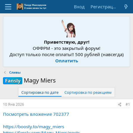
Вход
Регистрация
Приветствую, друг!
ОФФРМ - это закрытый форум!
Доступ только после оплаты!! 500 рублей (навсегда)
Оплатить
Сливы
Magy Miers
Fansly
Сортировка по дате
Сортировка по реакциям
10 Янв 2026
#1
Посмотреть вложение 702377
https://boosty.to/magy_miers
https://fansly.com/Magy_Miers/posts