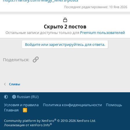
Последнее редактирование:
10 Янв 2026
Скрыто 2 постов
Остальные записи доступны только для
Premium пользователей
Войдите или зарегистрируйтесь для ответа.
Ссылка
Поделиться:
Сливы
Russian (RU)
Условия и правила
Политика конфиденциальности
Помощь
Главная
R
S
S
®
Community platform by XenForo
© 2010-2026 XenForo Ltd.
®
Локализация от xenForo.Info