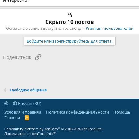
Скрыто 10 постов
Остальные записи доступны только для
Premium пользователей
Войдите или зарегистрируйтесь для ответа.
Ссылка
Поделиться:
Свободное общение
Russian (RU)
Условия и правила
Политика конфиденциальности
Помощь
Главная
R
S
S
®
Community platform by XenForo
© 2010-2026 XenForo Ltd.
®
Локализация от xenForo.Info