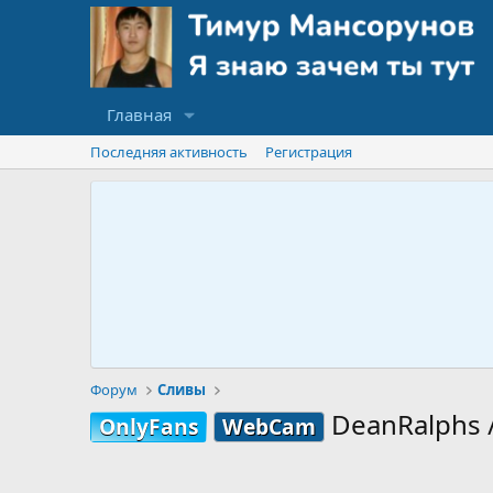
Главная
Последняя активность
Регистрация
Форум
Сливы
DeanRalphs 
OnlyFans
WebCam