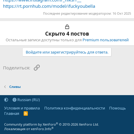
https://rt.pornhub.com/model/ifuckyoubella
Последнее редактирование модератором:
16 Окт 2025
Скрыто 4 постов
Остальные записи доступны только для
Premium пользователей
Войдите или зарегистрируйтесь для ответа.
Ссылка
Поделиться:
Сливы
Russian (RU)
Условия и правила
Политика конфиденциальности
Помощь
Главная
R
S
S
®
Community platform by XenForo
© 2010-2026 XenForo Ltd.
®
Локализация от xenForo.Info