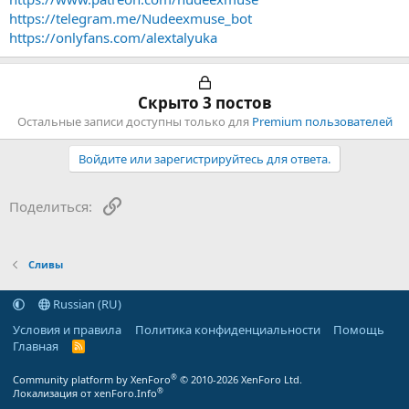
https://telegram.me/Nudeexmuse_bot
https://onlyfans.com/alextalyuka
Скрыто 3 постов
Остальные записи доступны только для
Premium пользователей
Войдите или зарегистрируйтесь для ответа.
Ссылка
Поделиться:
Сливы
Russian (RU)
Условия и правила
Политика конфиденциальности
Помощь
Главная
R
S
S
®
Community platform by XenForo
© 2010-2026 XenForo Ltd.
®
Локализация от xenForo.Info